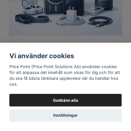
4/06, 2026
av Price Point - When the Price is the
Nothing Phone 3a tillbehör som är
Vi använder cookies
värda köpet
Price Point (Price Point Solutions Ab) använder cookies
Du märker det oftast först efter första tappet, första repan eller
för att anpassa det innehåll som visas för dig och för att
första gången batteriet börjar sina mitt på...
du ska få bästa tänkbara upplevelse när du handlar hos
oss.
Läs mer
Godkänn alla
Inställningar