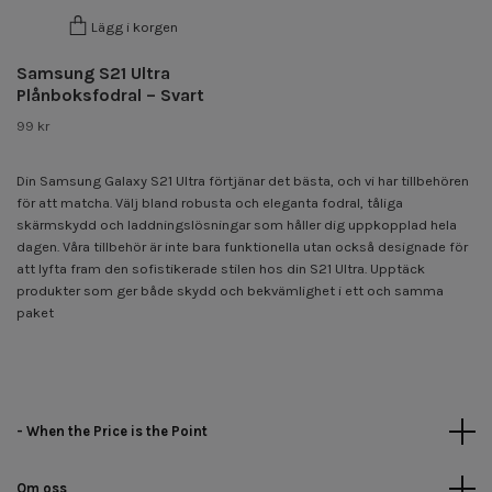
Lägg i korgen
Samsung S21 Ultra
Plånboksfodral – Svart
99 kr
Din Samsung Galaxy S21 Ultra förtjänar det bästa, och vi har tillbehören
för att matcha. Välj bland robusta och eleganta fodral, tåliga
skärmskydd och laddningslösningar som håller dig uppkopplad hela
dagen. Våra tillbehör är inte bara funktionella utan också designade för
att lyfta fram den sofistikerade stilen hos din S21 Ultra. Upptäck
produkter som ger både skydd och bekvämlighet i ett och samma
paket
- When the Price is the Point
Om oss