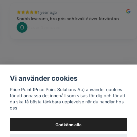
1 year ago
Snabb leverans, bra pris och kvalité över förväntan
Oscar Svensson
Vi använder cookies
1 year ago
Bra produkter och snabb frakt!
Price Point (Price Point Solutions Ab) använder cookies
Mathias Johansson
för att anpassa det innehåll som visas för dig och för att
du ska få bästa tänkbara upplevelse när du handlar hos
oss.
Godkänn alla