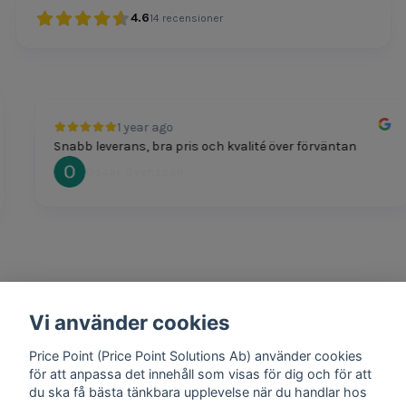
4.6
14
recensioner
1 year ago
Snabb leverans, bra pris och kvalité över förväntan
Oscar Svensson
Vi använder cookies
1 year ago
Bra produkter och snabb frakt!
Price Point (Price Point Solutions Ab) använder cookies
Mathias Johansson
för att anpassa det innehåll som visas för dig och för att
du ska få bästa tänkbara upplevelse när du handlar hos