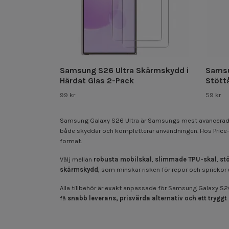
Samsung S26 Ultra Skärmskydd i
Samsu
Härdat Glas 2-Pack
Stöttå
99 kr
59 kr
Samsung Galaxy S26 Ultra
är Samsungs mest avancerade m
både skyddar och kompletterar användningen. Hos Price-Po
format.
Välj mellan
robusta mobilskal
,
slimmade TPU-skal
,
st
skärmskydd
, som minskar risken för repor och sprickor
Alla tillbehör är exakt anpassade för Samsung Galaxy S26 
få
snabb leverans, prisvärda alternativ och ett tryggt