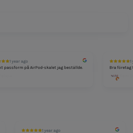
1 year ago
1 y
 passform på AirPod-skalet jag beställde.
Bra företag för
licia
Som Dut
1 year ago