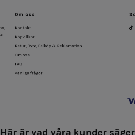
Om oss
S
na,
Kontakt
 är
Köpvillkor
Retur, Byte, Felköp & Reklamation
Om oss
FAQ
Vanliga frågor
Här är vad våra kunder säger