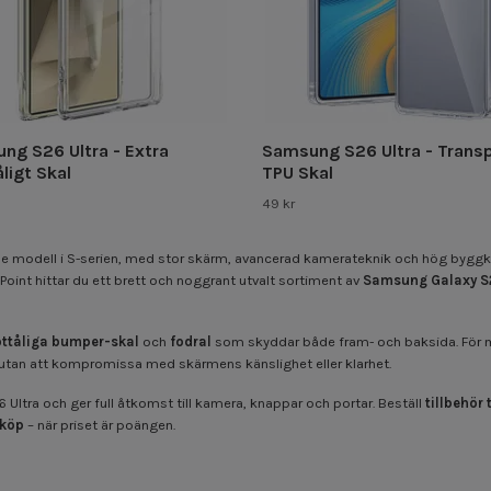
ng S26 Ultra - Extra
Samsung S26 Ultra - Trans
ligt Skal
TPU Skal
49 kr
odell i S-serien, med stor skärm, avancerad kamerateknik och hög byggkvali
int hittar du ett brett och noggrant utvalt sortiment av
Samsung Galaxy S26
öttåliga bumper-skal
och
fodral
som skyddar både fram- och baksida. För 
 utan att kompromissa med skärmens känslighet eller klarhet.
Ultra och ger full åtkomst till kamera, knappar och portar. Beställ
tillbehör
 köp
– när priset är poängen.