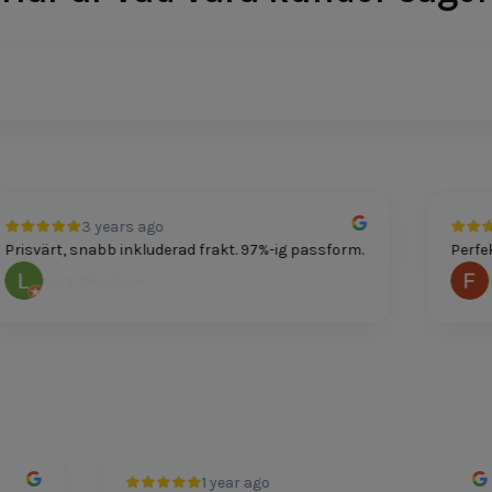
3 years ago
risvärt, snabb inkluderad frakt. 97%-ig passform.
Perfekt
Lars Skoglund
Fe
1 year ago