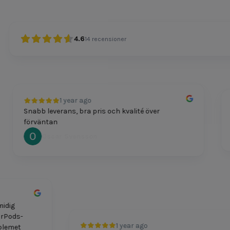
4.6
14
recensioner
1 year ago
Snabb leverans, bra pris och kvalité över
P
förväntan
Oscar Svensson
 smidig
t AirPods-
1 year ago
Problemet