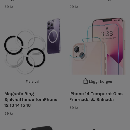
89 kr
99 kr
Flera val
Lägg i korgen
Magsafe Ring
iPhone 14 Temperat Glas
Självhäftande för iPhone
Framsida & Baksida
12 13 14 15 16
59 kr
59 kr