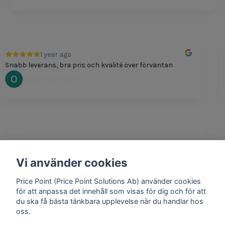
1 year ago
bb leverans, bra pris och kvalité över förväntan
Pri
Oscar Svensson
Vi använder cookies
1 year ago
Bra produkter och snabb frakt!
Price Point (Price Point Solutions Ab) använder cookies
Mathias Johansson
för att anpassa det innehåll som visas för dig och för att
du ska få bästa tänkbara upplevelse när du handlar hos
oss.