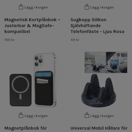
Lägg i korgen
Lägg i korgen
Magnetisk Kortplånbok –
Sugkopp Silikon
Justerbar & MagSafe-
Självhäftande
kompatibel
Telefonfäste - Ljus Rosa
199 kr
49 kr
Lägg i korgen
Lägg i korgen
Magnetplånbok för
Universal Mobil Hållare för