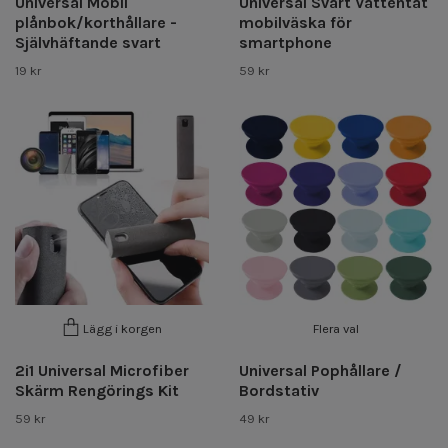
Universal Mobil
Universal Svart Vattentät
plånbok/korthållare -
mobilväska för
Självhäftande svart
smartphone
19 kr
59 kr
Flera val
Lägg i korgen
2i1 Universal Microfiber
Universal Pophållare /
Skärm Rengörings Kit
Bordstativ
59 kr
49 kr