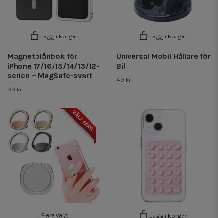
Lägg i korgen
Lägg i korgen
Magnetplånbok för
Universal Mobil Hållare för
iPhone 17/16/15/14/13/12-
Bil
serien – MagSafe-svart
49 kr
99 kr
VÄLJ FÄRG
Flere valg
Lägg i korgen