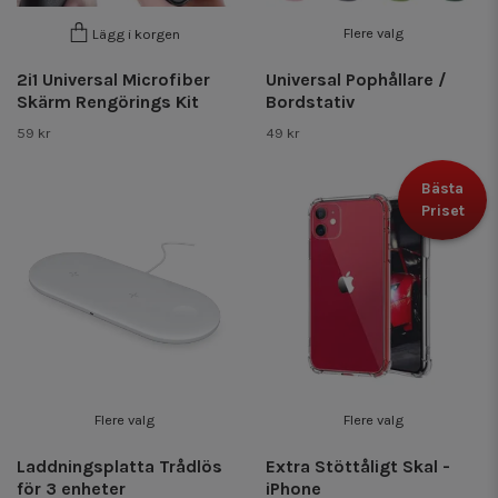
Flere valg
Lägg i korgen
2i1 Universal Microfiber
Universal Pophållare /
Skärm Rengörings Kit
Bordstativ
59 kr
49 kr
Bästa
Priset
Flere valg
Flere valg
Laddningsplatta Trådlös
Extra Stöttåligt Skal -
för 3 enheter
iPhone