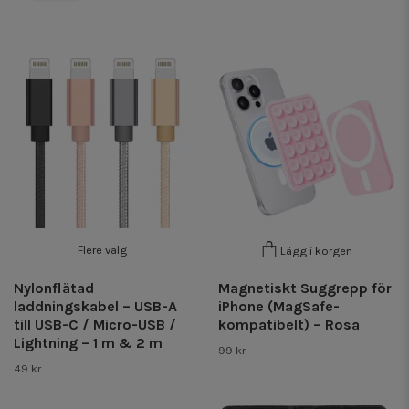
Flere valg
Lägg i korgen
Nylonflätad
Magnetiskt Suggrepp för
laddningskabel – USB-A
iPhone (MagSafe-
till USB-C / Micro-USB /
kompatibelt) – Rosa
Lightning – 1 m & 2 m
99 kr
49 kr