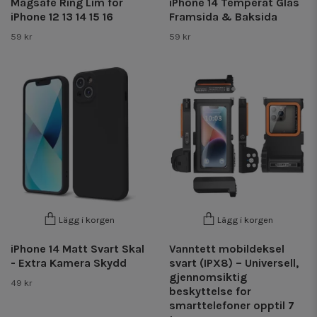
Magsafe Ring Lim for
iPhone 14 Temperat Glas
iPhone 12 13 14 15 16
Framsida & Baksida
59 kr
59 kr
Lägg i korgen
Lägg i korgen
iPhone 14 Matt Svart Skal
Vanntett mobildeksel
- Extra Kamera Skydd
svart (IPX8) – Universell,
gjennomsiktig
49 kr
beskyttelse for
smarttelefoner opptil 7