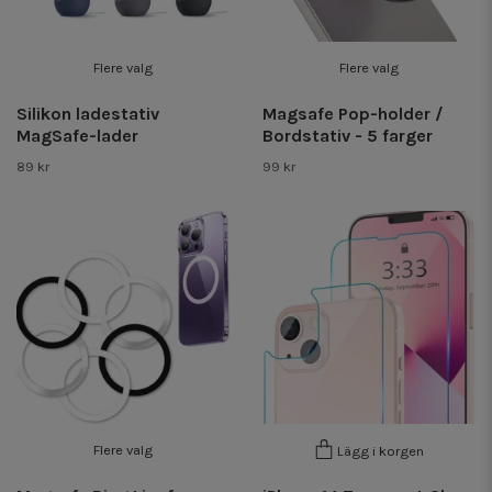
Flere valg
Flere valg
Silikon ladestativ
Magsafe Pop-holder /
MagSafe-lader
Bordstativ - 5 farger
89 kr
99 kr
Flere valg
Lägg i korgen