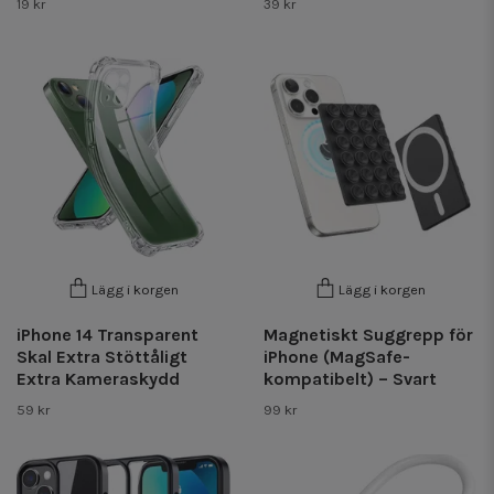
19 kr
39 kr
Lägg i korgen
Lägg i korgen
iPhone 14 Transparent
Magnetiskt Suggrepp för
Skal Extra Stöttåligt
iPhone (MagSafe-
Extra Kameraskydd
kompatibelt) – Svart
59 kr
99 kr