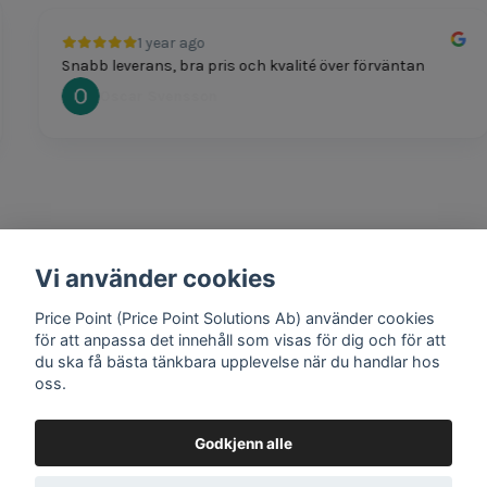
1 year ago
Snabb leverans, bra pris och kvalité över förväntan
Oscar Svensson
Vi använder cookies
1 year ago
Bra produkter och snabb frakt!
Price Point (Price Point Solutions Ab) använder cookies
Mathias Johansson
för att anpassa det innehåll som visas för dig och för att
du ska få bästa tänkbara upplevelse när du handlar hos
oss.
Godkjenn alle