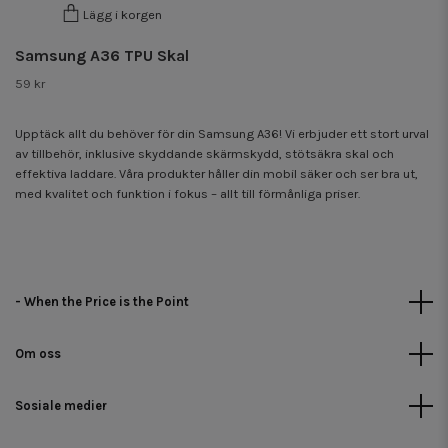
Lägg i korgen
Samsung A36 TPU Skal
59 kr
Upptäck allt du behöver för din Samsung A36! Vi erbjuder ett stort urval
av tillbehör, inklusive skyddande skärmskydd, stötsäkra skal och
effektiva laddare. Våra produkter håller din mobil säker och ser bra ut,
med kvalitet och funktion i fokus – allt till förmånliga priser.
- When the Price is the Point
Om oss
Sosiale medier