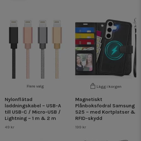
Flere valg
Lägg i korgen
Nylonflätad
Magnetiskt
laddningskabel – USB-A
Plånboksfodral Samsung
till USB-C / Micro-USB /
S25 – med Kortplatser &
Lightning – 1 m & 2 m
RFID-skydd
49 kr
199 kr