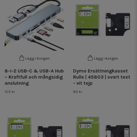
Lägg i korgen
Lägg i korgen
8-i-2 USB-C & USB-A Hub
Dymo Ersättningkasset
– Kraftfull och mångsidig
Rulle | 45803 | svart text
anslutning
- vit tejp
159 kr
89 kr