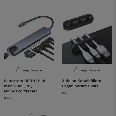
Lägg i korgen
Lägg i korgen
8-portars USB-C Hub
3 delad Kabelhållare
med HDMI, PD,
Organiserare Svart
Minneskortläsare
19 kr
199 kr