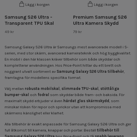
Lägg i korgen
Lägg i korgen
Samsung S26 Ultra -
Premium Samsung S26
Transparent TPU Skal
Ultra Kamera Skydd
49 kr
79 kr
Samsung Galaxy S26 Ultra
är Samsungs mest avancerade modell i S-
serien, med stor skärm, avancerad kamerateknik och hög byggkvalitet.
En mobil i den här klassen kräver tillbehör som både skyddar och
kompletterar användningen. Hos Price-Point hittar du ett brett och
noggrant utvalt sortiment av
Samsung Galaxy S26 Ultra tillbehör
,
framtagna för modellens specifika format.
Välj mellan
robusta mobilskal
,
slimmade TPU-skal
,
stöttåliga
bumper-skal
och
fodral
som skyddar både fram- och baksida. För
maximalt skydd erbjuder vi även
härdat glas skärmskydd
, som
minskar risken för repor och sprickor utan att kompromissa med
skärmens känslighet eller klarhet.
Alla tillbehör är exakt anpassade för Samsung Galaxy S26 Ultra och ger
full åtkomst till kamera, knappar och portar. Beställ
tillbehör till
Samsung Galaxy S26 Ultra
hos Price-Point och få
snabb leverans,