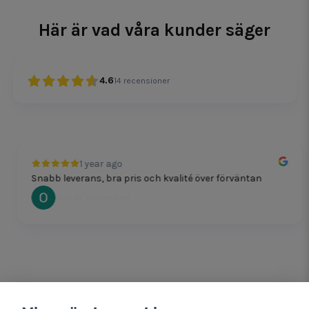
Här är vad våra kunder säger
4.6
14
recensioner
1 year ago
Snabb leverans, bra pris och kvalité över förväntan
Oscar Svensson