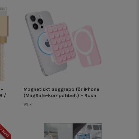
 –
Magnetiskt Suggrepp för iPhone
B /
(MagSafe-kompatibelt) – Rosa
99 kr
J FÄRG