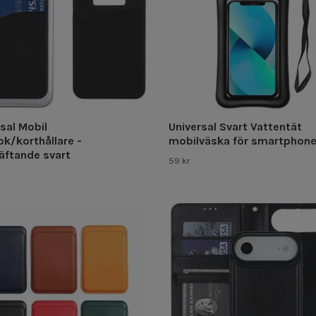
sal Mobil
Universal Svart Vattentät
ok/korthållare -
mobilväska för smartphon
häftande svart
59 kr