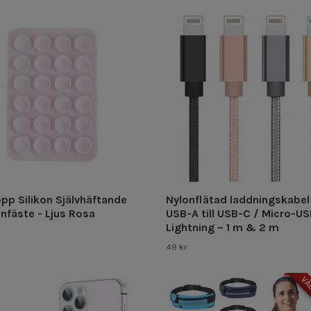
pp Silikon Självhäftande
Nylonflätad laddningskabel
nfäste - Ljus Rosa
USB-A till USB-C / Micro-US
Lightning – 1 m & 2 m
49 kr
VÄL