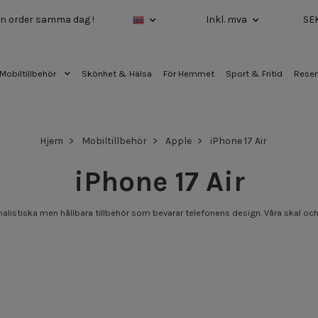
 din order samma dag !
Inkl. mva
SE
Mobiltillbehör
Skönhet & Hälsa
För Hemmet
Sport & Fritid
Reser
Hjem
Mobiltillbehör
Apple
iPhone 17 Air
iPhone 17 Air
nimalistiska men hållbara tillbehör som bevarar telefonens design. Våra skal o