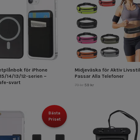
tplånbok för iPhone
Midjeväska för Aktiv Livsstil
15/14/13/12-serien –
Passar Alla Telefoner
fe-svart
79 kr
59 kr
Bästa
Priset