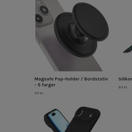
Magsafe Pop-holder / Bordstativ
Siliko
- 5 farger
89 kr
99 kr