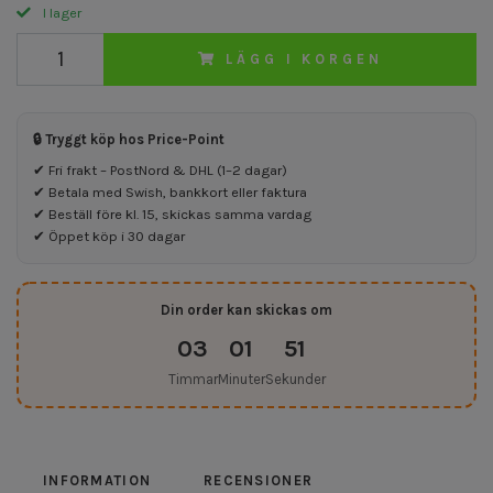
I lager
LÄGG I KORGEN
🔒 Tryggt köp hos Price-Point
✔ Fri frakt – PostNord & DHL (1–2 dagar)
✔ Betala med Swish, bankkort eller faktura
✔ Beställ före kl. 15, skickas samma vardag
✔ Öppet köp i 30 dagar
Din order kan skickas om
03
01
51
Timmar
Minuter
Sekunder
INFORMATION
RECENSIONER