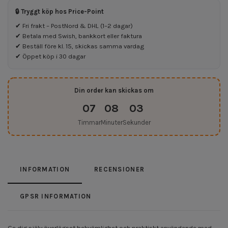
🔒 Tryggt köp hos Price-Point
✔ Fri frakt – PostNord & DHL (1–2 dagar)
✔ Betala med Swish, bankkort eller faktura
✔ Beställ före kl. 15, skickas samma vardag
✔ Öppet köp i 30 dagar
Din order kan skickas om
07
08
02
Timmar
Minuter
Sekunder
INFORMATION
RECENSIONER
GPSR INFORMATION
Ge dig själv överlägset bekvämlighet och praktiskt användande med