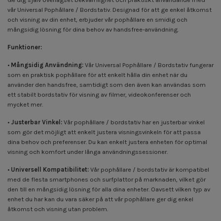
vår Universal Pophållare / Bordstativ. Designad för att ge enkel åtkomst
och visning av din enhet, erbjuder vår pophållare en smidig och
mångsidig lösning för dina behov av handsfree-användning.
Funktioner:
•
Mångsidig Användning:
Vår Universal Pophållare / Bordstativ fungerar
som en praktisk pophållare för att enkelt hålla din enhet när du
använder den handsfree, samtidigt som den även kan användas som
ett stabilt bordstativ för visning av filmer, videokonferenser och
mycket mer.
•
Justerbar Vinkel:
Vår pophållare / bordstativ har en justerbar vinkel
som gör det möjligt att enkelt justera visningsvinkeln för att passa
dina behov och preferenser. Du kan enkelt justera enheten för optimal
visning och komfort under långa användningssessioner.
•
Universell Kompatibilitet:
Vår pophållare / bordstativ är kompatibel
med de flesta smartphones och surfplattor på marknaden, vilket gör
den till en mångsidig lösning för alla dina enheter. Oavsett vilken typ av
enhet du har kan du vara säker på att vår pophållare ger dig enkel
åtkomst och visning utan problem.