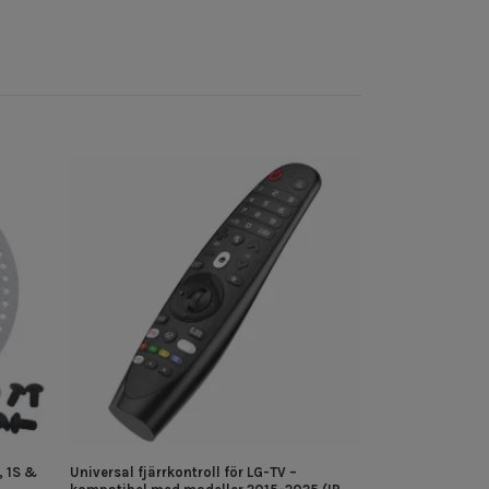
USB-C till HDMI
i 4K
129 kr
 1S &
Universal fjärrkontroll för LG-TV –