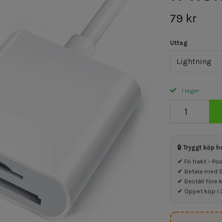
79 kr
Uttag
Lightning
I lager
🔒 Tryggt köp h
✔ Fri frakt – P
✔ Betala med Sw
✔ Beställ före 
✔ Öppet köp i 