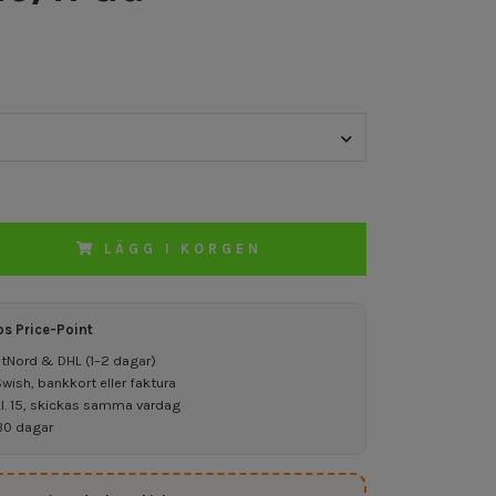
LÄGG I KORGEN
os Price-Point
ostNord & DHL (1–2 dagar)
ish, bankkort eller faktura
kl. 15, skickas samma vardag
30 dagar