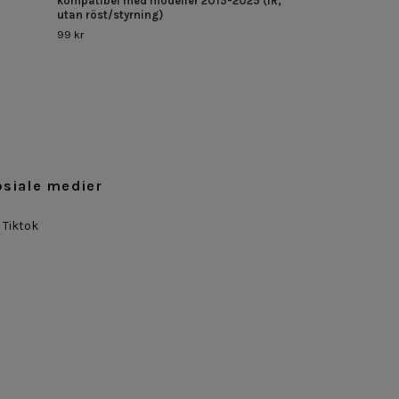
kompatibel med modeller 2015-2025 (IR,
utan röst/styrning)
99 kr
osiale medier
Tiktok