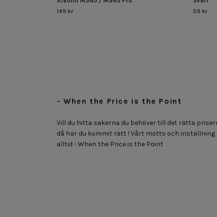
Xiaomi M365 / M365 Pro
Svart
149 kr
59 kr
- When the Price is the Point
Vill du hitta sakerna du behöver till det rätta priser
då har du kommit rätt ! Vårt motto och inställning
alltid - When the Price is the Point