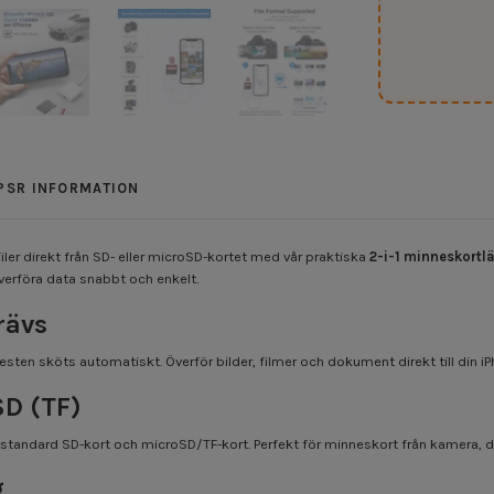
PSR INFORMATION
iler direkt från SD- eller microSD-kortet med vår praktiska
2-i-1 minneskortl
verföra data snabbt och enkelt.
rävs
resten sköts automatiskt. Överför bilder, filmer och dokument direkt till din iP
SD (TF)
 standard SD-kort och microSD/TF-kort. Perfekt för minneskort från kamera, drö
g