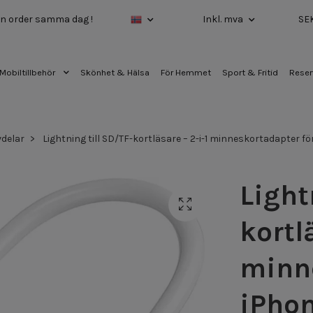
 din order samma dag !
Inkl. mva
SE
Mobiltillbehör
Skönhet & Hälsa
För Hemmet
Sport & Fritid
Reser
delar
Lightning till SD/TF-kortläsare – 2-i-1 minneskortadapter f
Light
kortl
minne
iPho