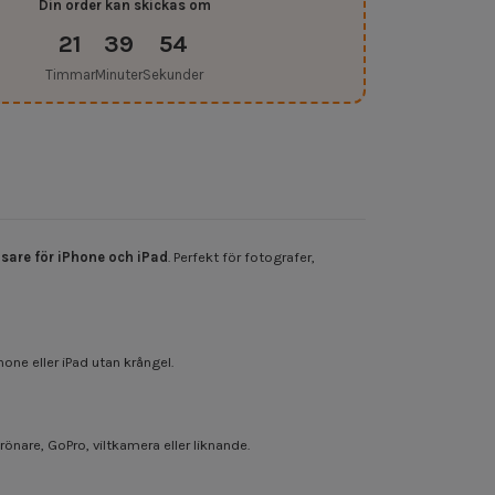
Din order kan skickas om
21
39
53
Timmar
Minuter
Sekunder
äsare för iPhone och iPad
. Perfekt för fotografer,
hone eller iPad utan krångel.
nare, GoPro, viltkamera eller liknande.