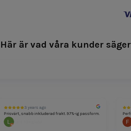
Här är vad våra kunder säger
3 years ago
risvärt, snabb inkluderad frakt. 97%-ig passform.
Perfekt
Lars Skoglund
Fe