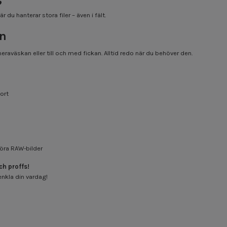
 du hanterar stora filer – även i fält.
gn
eraväskan eller till och med fickan. Alltid redo när du behöver den.
ort
rföra RAW-bilder
ch proffs!
nkla din vardag!