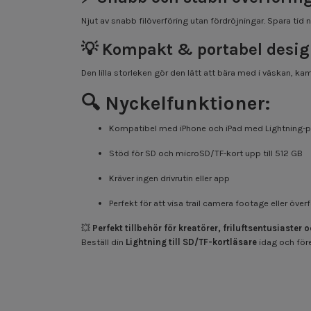
Njut av snabb filöverföring utan fördröjningar. Spara tid när
💡
Kompakt & portabel desi
Den lilla storleken gör den lätt att bära med i väskan, kam
🔍
Nyckelfunktioner:
Kompatibel med iPhone och iPad med Lightning-p
Stöd för SD och microSD/TF-kort upp till 512 GB
Kräver ingen drivrutin eller app
Perfekt för att visa trail camera footage eller öve
💥
Perfekt tillbehör för kreatörer, friluftsentusiaster o
Beställ din
Lightning till SD/TF-kortläsare
idag och före