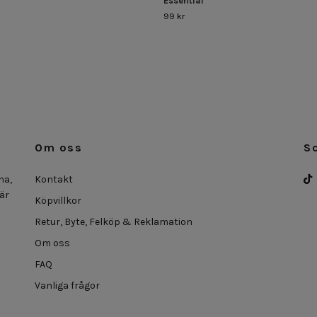
Essential
99 kr
Om oss
S
na,
Kontakt
 är
Köpvillkor
Retur, Byte, Felköp & Reklamation
Om oss
FAQ
Vanliga frågor