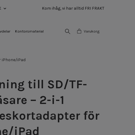
K
Kom ihåg, vi har alltid FRI FRAKT
vdelar
Kontorsmaterial
Varukorg
ör iPhone/iPad
ning till SD/TF-
äsare – 2-i-1
skortadapter för
ne/iPad