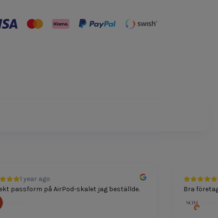
1 year ago
1 y
 passform på AirPod-skalet jag beställde.
Bra företag för
licia
Som Dut