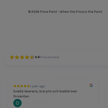
© 2026 Price Point - When the Price is the Point
4.6
14
recensioner
1 year ago
Snabb leverans, bra pris och kvalité över
P
förväntan
Oscar Svensson