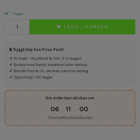
I lager
LÄGG I KORGEN
🔒 Tryggt köp hos Price-Point
✔ Fri frakt – PostNord & DHL (1–2 dagar)
✔ Betala med Swish, bankkort eller faktura
✔ Beställ före kl. 15, skickas samma vardag
✔ Öppet köp i 30 dagar
Din order kan skickas om
06
11
00
Timmar
Minuter
Sekunder