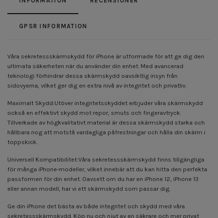
INFORMATION
RECENSIONER
GPSR INFORMATION
Våra sekretessskärmskydd för iPhone är utformade för att ge dig den
ultimata säkerheten när du använder din enhet. Med avancerad
teknologi förhindrar dessa skärmskydd oavsiktlig insyn från
sidovyerna, vilket ger dig en extra nivå av integritet och privatliv.
Maximalt Skydd:Utöver integritetsskyddet erbjuder våra skärmskydd
också en effektivt skydd mot repor, smuts och fingeravtryck.
Tillverkade av högkvalitativt material är dessa skärmskydd starka och
hållbara nog att motstå vardagliga påfrestningar och hålla din skärm i
toppskick.
Universell Kompatibilitet:Våra sekretessskärmskydd finns tillgängliga
för många iPhone-modeller, vilket innebär att du kan hitta den perfekta
passformen för din enhet. Oavsett om du har en iPhone 12, iPhone 13
eller annan modell, har vi ett skärmskydd som passar dig.
Ge din iPhone det bästa av både integritet och skydd med våra
sekretessskärmskydd. Köp nu och njut av en säkrare och mer privat