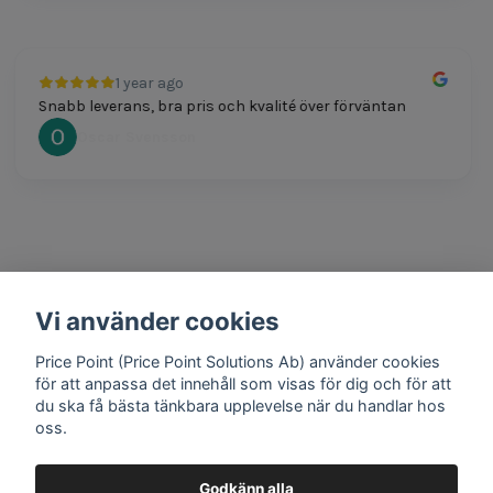
1 year ago
Snabb leverans, bra pris och kvalité över förväntan
Oscar Svensson
Vi använder cookies
1 year ago
Bra produkter och snabb frakt!
Price Point (Price Point Solutions Ab) använder cookies
Mathias Johansson
för att anpassa det innehåll som visas för dig och för att
du ska få bästa tänkbara upplevelse när du handlar hos
oss.
Godkänn alla