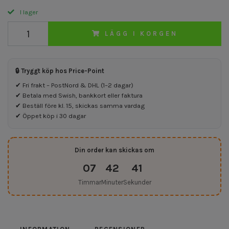
I lager
LÄGG I KORGEN
🔒 Tryggt köp hos Price-Point
✔ Fri frakt – PostNord & DHL (1–2 dagar)
✔ Betala med Swish, bankkort eller faktura
✔ Beställ före kl. 15, skickas samma vardag
✔ Öppet köp i 30 dagar
Din order kan skickas om
07
42
40
Timmar
Minuter
Sekunder