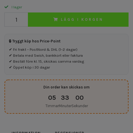
I lager
LÄGG I KORGEN
🔒 Tryggt köp hos Price-Point
✔ Fri frakt – PostNord & DHL (1–2 dagar)
✔ Betala med Swish, bankkort eller faktura
✔ Beställ före kl. 15, skickas samma vardag
✔ Öppet köp i 30 dagar
Din order kan skickas om
05
32
59
Timmar
Minuter
Sekunder