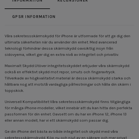
INFORMATION
RECENSIONER
GPSR INFORMATION
Våra sekretessskärmskydd för iPhone är utformade för att ge dig den
ultimata säkerheten när du använder din enhet. Med avancerad
teknologi förhindrar dessa skärmskydd oavsiktlig insyn från
sidovyerna, vilket ger dig en extra nivå av integritet och privatliv.
Maximalt Skydd:Utöver integritetsskyddet erbjuder våra skärmskydd
också en effektivt skydd mot repor, smuts och fingeravtryck.
Tillverkade av högkvalitativt material är dessa skärmskydd starka och
hållbara nog att motstå vardagliga påfrestningar och hålla din skärm i
toppskick.
Universell Kompatibilitet:Våra sekretessskärmskydd finns tillgängliga
för många iPhone-modeller, vilket innebär att du kan hitta den perfekta
passformen för din enhet. Oavsett om du har en iPhone 12, iPhone 13
eller annan modell, har vi ett skärmskydd som passar dig.
Ge din iPhone det bästa av både integritet och skydd med våra
sekretessskärmskydd. Köp nu och njut av en säkrare och mer privat