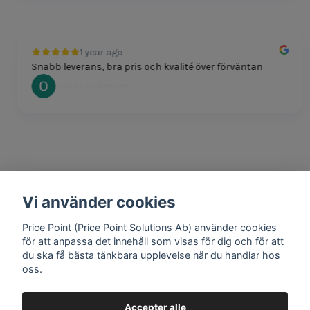
1 year ago
Snabb leverans, bra pris och kvalité över förväntan
Oscar Svensson
Vi använder cookies
1 year ago
Bra produkter och snabb frakt!
Price Point (Price Point Solutions Ab) använder cookies
Mathias Johansson
för att anpassa det innehåll som visas för dig och för att
du ska få bästa tänkbara upplevelse när du handlar hos
oss.
Accepter alle