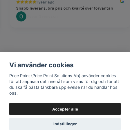
1 year ago
Snabb leverans, bra pris och kvalité över förväntan
Oscar Svensson
Vi använder cookies
1 year ago
Bra produkter och snabb frakt!
Price Point (Price Point Solutions Ab) använder cookies
Mathias Johansson
för att anpassa det innehåll som visas för dig och för att
du ska få bästa tänkbara upplevelse när du handlar hos
oss.
Accepter alle
Google review widget
by
trustmary
Indstillinger