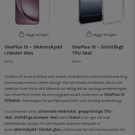
Lägg i korgen
Lägg i korgen
OnePlus 15 – Skärmskydd
OnePlus 15 – Stöttåligt
i Härdat Glas
TPU Skal
69 kr
69 kr
OnePlus 15
är en kraftfull och snabb smartphone som kombinerar hög
prestanda med en stilren design. För att bevara mobilens skick och
funktion över tid är rätt tillbehör en viktig del av vardagsanvändningen.
Hos Price-Point hittar du ett noggrant utvalt sortiment av
OnePlus 15
tillbehör
, framtagna för perfekt passform och smidig användning.
I sortimentet finns
slimmade mobilskal
,
greppvänliga TPU-
skal
,
stöttåliga bumper-skal
samt
fodral
som ger ett mer
heltäckande skydd. För att skydda skärmen erbjuder vi
även
skärmskydd i härdat glas
, utformade för att minska risken för