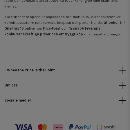
repor och sprickor utan att påverka touchkänslighet eller skärmens
klarhet.
Alla tillbehör är specifikt anpassade för OnePlus 15, vilket säkerställer
korrekt passform runt kamera, knappar och portar. Handla
tillbehör till
OnePlus 15
online hos Price-Point och få
snabb leverans,
konkurrenskraftiga priser och ett tryggt köp
– när priset är poängen.
- When the Price is the Point
Om oss
Sociale medier