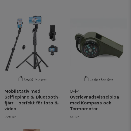
Lägg i korgen
Lägg i korgen
Mobilstativ med
3-i-1
Selfiepinne & Bluetooth-
Överlevnadsvisselpipa
fjärr – perfekt för foto &
med Kompass och
video
Termometer
229 kr
59 kr