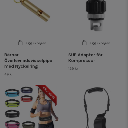
Lägg i korgen
Lägg i korgen
Bärbar
SUP Adapter för
Överlevnadsvisselpipa
Kompressor
med Nyckelring
129 kr
49 kr
VÄLJ FÄRG