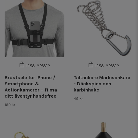
Lägg i korgen
Lägg i korgen
Bröstsele för iPhone /
Tältankare Markisankare
Smartphone &
- Däckspinn och
Actionkameror – filma
karbinhake
ditt äventyr handsfree
49 kr
169 kr