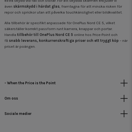
extra skydd vid fall och stötar. För att skydda skärmen erbjuder vi
även
skärmskydd i härdat glas
, framtagna för att minska risken för
repor och sprickor utan att påverka touchkänslighet eller bildkvalitet.
Alla tillbehör är specifikt anpassade för OnePlus Nord CE 5, vilket
säkerställer korrekt passform runt kamera, knappar och portar.
Handla
tillbehör till OnePlus Nord CE 5
online hos Price-Point och
få
snabb leverans, konkurrenskraftiga priser och ett tryggt köp
– när
priset är poängen.
- When the Price is the Point
Om oss
Sociale medier