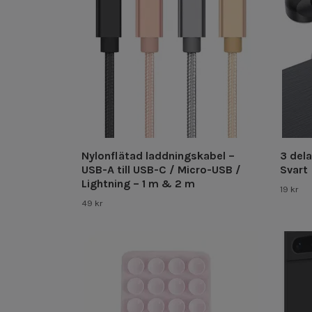
Nylonflätad laddningskabel –
3 dela
USB-A till USB-C / Micro-USB /
Svart
Lightning – 1 m & 2 m
19 kr
49 kr