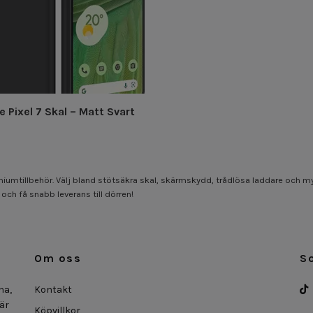
 Pixel 7 Skal – Matt Svart
mtillbehör. Välj bland stötsäkra skal, skärmskydd, trådlösa laddare och myc
 och få snabb leverans till dörren!
Om oss
S
na,
Kontakt
 är
Köpvillkor