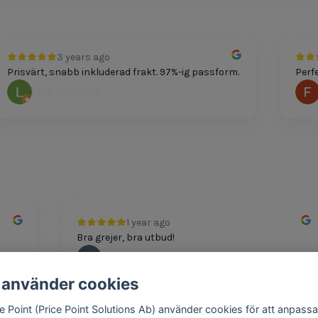
3 years ago
risvärt, snabb inkluderad frakt. 97%-ig passform.
Perfekt
Lars Skoglund
Fe
1 year ago
Bra grejer, bra utbud!
Andreas
 använder cookies
ce Point (Price Point Solutions Ab) använder cookies för att anpassa