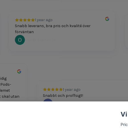
1 year ago
Snabb leverans, bra pris och kvalité över
P
förväntan
Oscar Svensson
 smidig
t AirPods-
1 year ago
Problemet
Snabbt och proffsigt!
nytt skal utan
M Boshkov
Vi
Pri