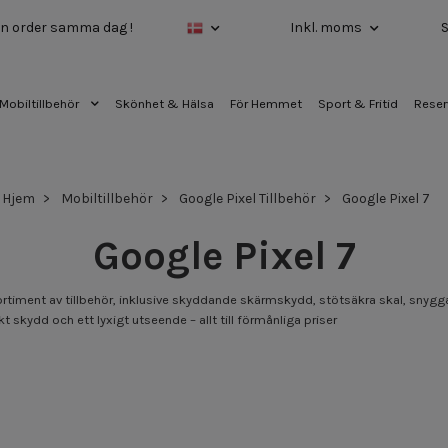
 din order samma dag !
Inkl. moms
Mobiltillbehör
Skönhet & Hälsa
För Hemmet
Sport & Fritid
Reser
Hjem
Mobiltillbehör
Google Pixel Tillbehör
Google Pixel 7
Google Pixel 7
t sortiment av tillbehör, inklusive skyddande skärmskydd, stötsäkra skal, sny
kt skydd och ett lyxigt utseende – allt till förmånliga priser