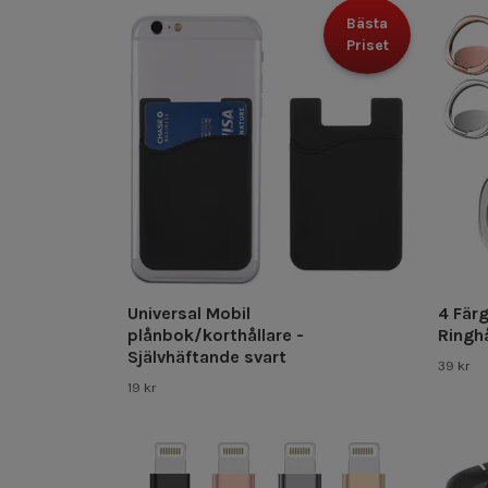
Bästa
Priset
Universal Mobil
4 Färg
plånbok/korthållare -
Ringhå
Självhäftande svart
39 kr
19 kr