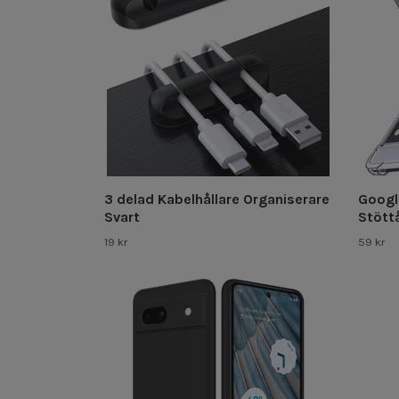
3 delad Kabelhållare Organiserare
Google
Svart
Stöttå
19 kr
59 kr