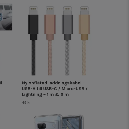
il
Nylonflätad laddningskabel –
USB-A till USB-C / Micro-USB /
Lightning – 1 m & 2 m
49 kr