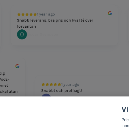
1 year ago
Snabb leverans, bra pris och kvalité över
förväntan
Oscar Svensson
smidig
 AirPods-
1 year ago
roblemet
Snabbt och proffsigt!
ytt skal utan
M Boshkov
Vi
Pri
inn