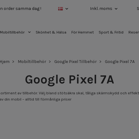
 din order samma dag !
Inkl. moms
Mobiltillbehör
Skönhet & Hälsa
För Hemmet
Sport & Fritid
Reser
Hjem
Mobiltillbehör
Google Pixel Tillbehör
Google Pixel 7A
Google Pixel 7A
rtiment av tillbehör. Välj bland stötsäkra skal, tåliga skärmskydd och effekt
v din mobil – alltid till förmånliga priser