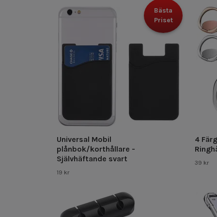
Bästa
Priset
Universal Mobil
4 Färg
plånbok/korthållare -
Ringhå
Självhäftande svart
39 kr
19 kr