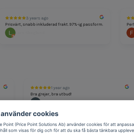
3 years ago
Prisvärt, snabb inkluderad frakt. 97%-ig passform.
Perfek
Lars Skoglund
F
1 year ago
Bra grejer, bra utbud!
Andreas
 använder cookies
ce Point (Price Point Solutions Ab) använder cookies för att anpassa
ehåll som visas för dig och för att du ska få bästa tänkbara uppleve