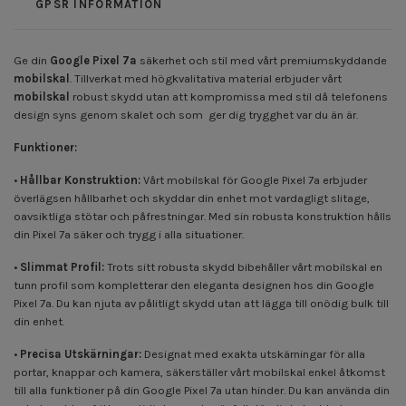
GPSR INFORMATION
Ge din
Google Pixel 7a
säkerhet och stil med vårt premiumskyddande
mobilskal
. Tillverkat med högkvalitativa material erbjuder vårt
mobilskal
robust skydd utan att kompromissa med stil då telefonens
design syns genom skalet och som ger dig trygghet var du än är.
Funktioner:
•
Hållbar Konstruktion:
Vårt mobilskal för Google Pixel 7a erbjuder
överlägsen hållbarhet och skyddar din enhet mot vardagligt slitage,
oavsiktliga stötar och påfrestningar. Med sin robusta konstruktion hålls
din Pixel 7a säker och trygg i alla situationer.
•
Slimmat Profil:
Trots sitt robusta skydd bibehåller vårt mobilskal en
tunn profil som kompletterar den eleganta designen hos din Google
Pixel 7a. Du kan njuta av pålitligt skydd utan att lägga till onödig bulk till
din enhet.
•
Precisa Utskärningar:
Designat med exakta utskärningar för alla
portar, knappar och kamera, säkerställer vårt mobilskal enkel åtkomst
till alla funktioner på din Google Pixel 7a utan hinder. Du kan använda din