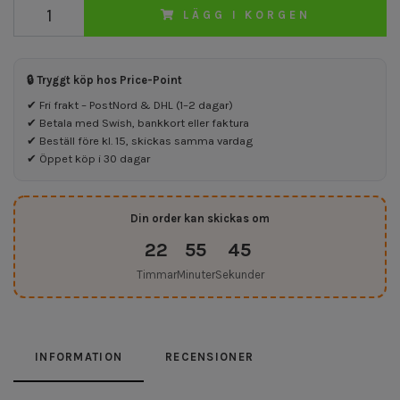
LÄGG I KORGEN
🔒 Tryggt köp hos Price-Point
✔ Fri frakt – PostNord & DHL (1–2 dagar)
✔ Betala med Swish, bankkort eller faktura
✔ Beställ före kl. 15, skickas samma vardag
✔ Öppet köp i 30 dagar
Din order kan skickas om
22
55
44
Timmar
Minuter
Sekunder
INFORMATION
RECENSIONER