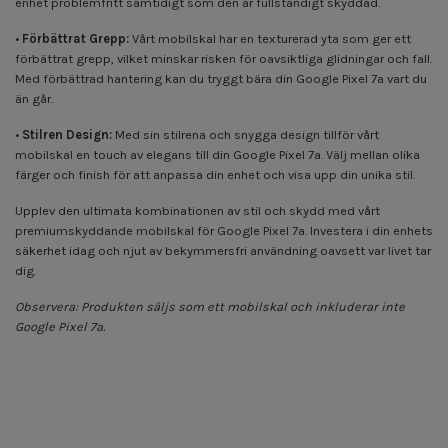
enhet problemfritt samtidigt som den är fullständigt skyddad.
•
Förbättrat Grepp:
Vårt mobilskal har en texturerad yta som ger ett
förbättrat grepp, vilket minskar risken för oavsiktliga glidningar och fall.
Med förbättrad hantering kan du tryggt bära din Google Pixel 7a vart du
än går.
•
Stilren Design:
Med sin stilrena och snygga design tillför vårt
mobilskal en touch av elegans till din Google Pixel 7a. Välj mellan olika
färger och finish för att anpassa din enhet och visa upp din unika stil.
Upplev den ultimata kombinationen av stil och skydd med vårt
premiumskyddande mobilskal för Google Pixel 7a. Investera i din enhets
säkerhet idag och njut av bekymmersfri användning oavsett var livet tar
dig.
Observera: Produkten säljs som ett mobilskal och inkluderar inte
Google Pixel 7a.