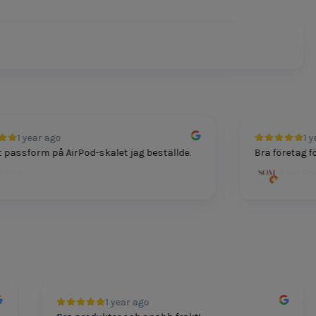
1 year ago
1 year
ssform på AirPod-skalet jag beställde.
Bra företag för te
ia
Som Dutt
1 year ago