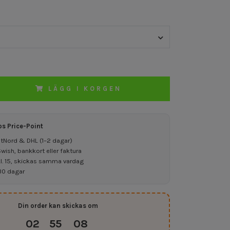
LÄGG I KORGEN
os Price-Point
ostNord & DHL (1–2 dagar)
ish, bankkort eller faktura
kl. 15, skickas samma vardag
30 dagar
Din order kan skickas om
02
55
07