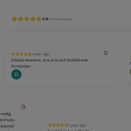
4.6
14
recensioner
1 year ago
Snabb leverans, bra pris och kvalité över
Pris
förväntan
Oscar Svensson
ch smidig
mitt AirPods-
1 year ago
. Problemet