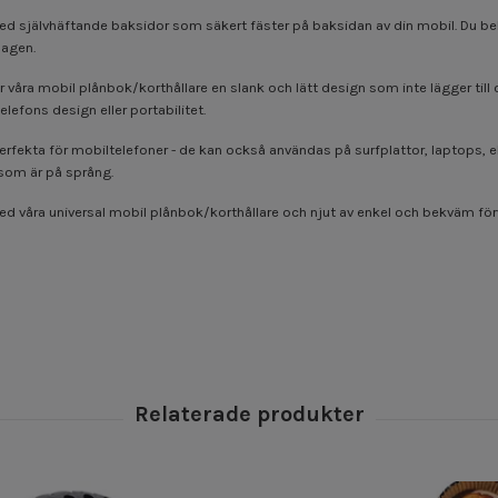
d självhäftande baksidor som säkert fäster på baksidan av din mobil. Du behöv
dagen.
 våra mobil plånbok/korthållare en slank och lätt design som inte lägger till 
efons design eller portabilitet.
erfekta för mobiltelefoner - de kan också användas på surfplattor, laptops, el
a som är på språng.
ed våra universal mobil plånbok/korthållare och njut av enkel och bekväm förv