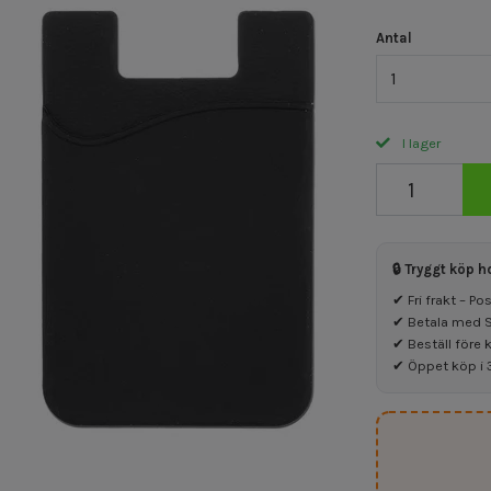
Antal
1
I lager
🔒 Tryggt köp h
✔ Fri frakt – P
✔ Betala med Sw
✔ Beställ före 
✔ Öppet köp i 