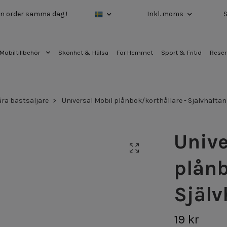
 din order samma dag !
Inkl. moms
Mobiltillbehör
Skönhet & Hälsa
För Hemmet
Sport & Fritid
Reser
åra bästsäljare
Universal Mobil plånbok/korthållare - Självhäftan
Unive
plånb
Själv
19 kr