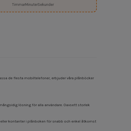
Timmar
Minuter
Sekunder
assa de flesta mobiltelefoner, erbjuder våra plånböcker
 mångsidig lösning för alla användare. Oavsett storlek
rt eller kontanter i plånboken för snabb och enkel åtkomst