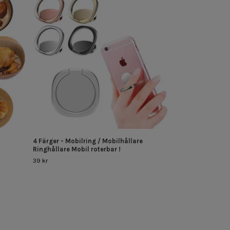
2-Pack 2 meter L
79 kr
4 Färger - Mobilring / Mobilhållare
Ringhållare Mobil roterbar !
39 kr