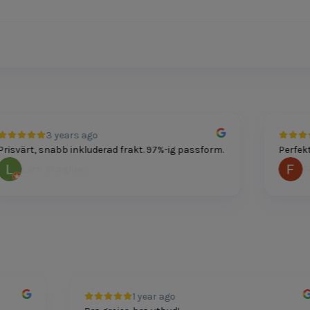
3 years ago
värt, snabb inkluderad frakt. 97%-ig passform.
Perfekt pa
Lars Skoglund
Felic
1 year ago