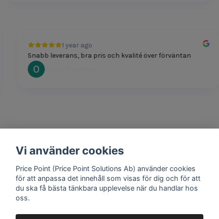
1 year ago
Snabb leverans, bra pris och kvalité över förväntan
Oscar Svensson
Vi använder cookies
1 year ago
Bra produkter och snabb frakt!
Price Point (Price Point Solutions Ab) använder cookies
Mathias Johansson
för att anpassa det innehåll som visas för dig och för att
du ska få bästa tänkbara upplevelse när du handlar hos
oss.