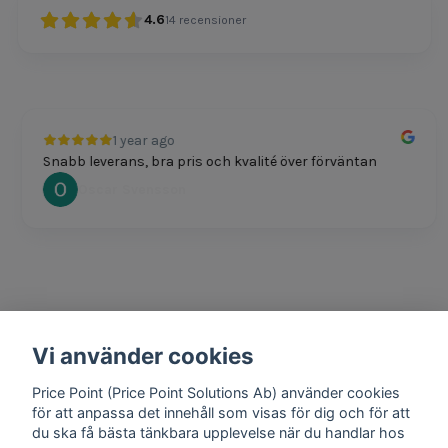
4.6
14
recensioner
1 year ago
Snabb leverans, bra pris och kvalité över förväntan
Oscar Svensson
Vi använder cookies
1 year ago
Bra produkter och snabb frakt!
Price Point (Price Point Solutions Ab) använder cookies
Mathias Johansson
för att anpassa det innehåll som visas för dig och för att
du ska få bästa tänkbara upplevelse när du handlar hos