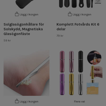
Lägg i korgen
Lägg i korgen
Solglasögonhållare för
Komplett Fotvårds Kit 6
Solskydd, Magnetiska
delar
Glasögonfäste
79 kr
59 kr
Flera val
Lägg i korgen