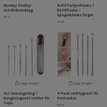
Manikyr Pedikyr
Refill Parfymflaska /
Fotvårdsverktyg
Refillflaska -
Spegelblanka färger
39 kr
49 kr
Lägg i korgen
Lägg i korgen
5st Vaxrengöring /
4-Pack verktygsset för
Rengöringsset istället för
Pormaskar
Tops
49 kr