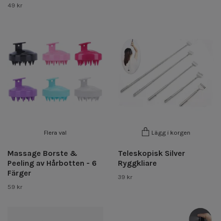
49 kr
Flera val
Lägg i korgen
Massage Borste &
Teleskopisk Silver
Peeling av Hårbotten - 6
Ryggkliare
Färger
39 kr
59 kr