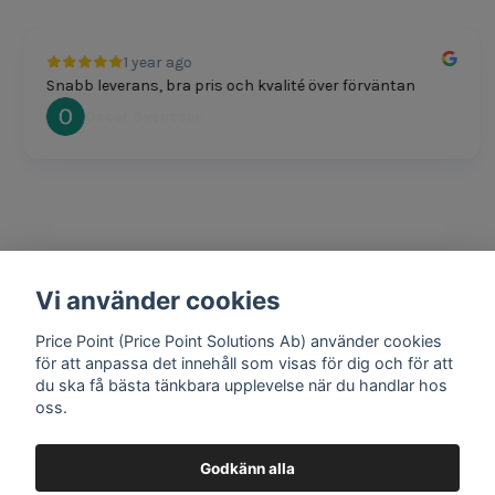
1 year ago
Snabb leverans, bra pris och kvalité över förväntan
Oscar Svensson
Vi använder cookies
1 year ago
Bra produkter och snabb frakt!
Price Point (Price Point Solutions Ab) använder cookies
Mathias Johansson
för att anpassa det innehåll som visas för dig och för att
du ska få bästa tänkbara upplevelse när du handlar hos
oss.
Godkänn alla