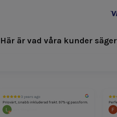
Här är vad våra kunder säger
3 years ago
Prisvärt, snabb inkluderad frakt. 97%-ig passform.
Perfek
Lars Skoglund
F