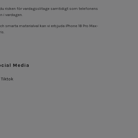
ar du risken för vardagsslitage samtidigt som telefonens
n i vardagen.
ch smarta materialval kan vi erbjuda iPhone 18 Pro Max-
is.
ocial Media
Tiktok