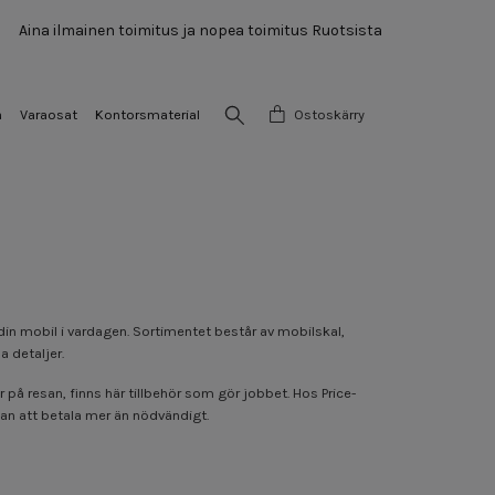
Aina ilmainen toimitus ja nopea toimitus Ruotsista
a
Varaosat
Kontorsmaterial
Ostoskärry
 din mobil i vardagen. Sortimentet består av mobilskal,
 detaljer.
på resan, finns här tillbehör som gör jobbet. Hos Price-
utan att betala mer än nödvändigt.