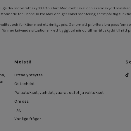
m vill ge din mobil rätt skydd från start. Med mobilskal och skärmskydd minsk
utformade för iPhone 18 Pro Max och ger enkel montering samt pålitlig funktio
alitet och funktion med ett rimligt pris. Genom att prioritera bra passform o
 mer krävande situationer – ett tryggt val när du vill ha rätt skydd till rätt pr
Meistä
S
na,
Ottaa yhteyttä
 är
Ostoehdot
Palautukset, vaihdot, väärät ostot ja valitukset
Om oss
FAQ
Vanliga frågor