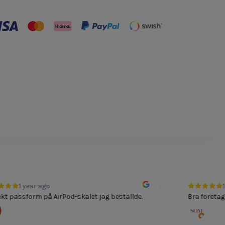
1 year ago
1 
t passform på AirPod-skalet jag beställde.
Bra företag fö
elicia
Som Du