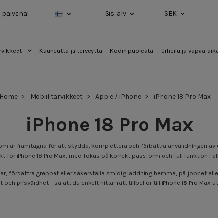
a päivänä!
Sis. alv
SEK
rvikkeet
Kauneutta ja terveyttä
Kodin puolesta
Urheilu ja vapaa-aik
Home
Mobiilitarvikkeet
Apple / iPhone
iPhone 18 Pro Max
iPhone 18 Pro Max
ax som är framtagna för att skydda, komplettera och förbättra användningen av
för iPhone 18 Pro Max, med fokus på korrekt passform och full funktion i alla
r, förbättra greppet eller säkerställa smidig laddning hemma, på jobbet eller 
 och prisvärdhet – så att du enkelt hittar rätt tillbehör till iPhone 18 Pro Max 