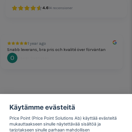
4.6
14
recensioner
1 year ago
nabb leverans, bra pris och kvalité över förväntan
P
Oscar Svensson
Käytämme evästeitä
1 year ago
Bra produkter och snabb frakt!
Price Point (Price Point Solutions Ab) käyttää evästeitä
Mathias Johansson
mukauttaakseen sinulle näytettävää sisältöä ja
tarjotakseen sinulle parhaan mahdollisen