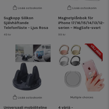
Lisää ostoskoriin
Lisää ostoskoriin
Sugkopp Silikon
Magnetplånbok för
Självhäftande
iPhone 17/16/15/14/13/12-
Telefonfäste - Ljus Rosa
serien – MagSafe-svart
49 kr
99 kr
VÄLJ FÄRG
Multiple choices
Lisää ostoskoriin
Universaali mobiiliteline
4 väriä -