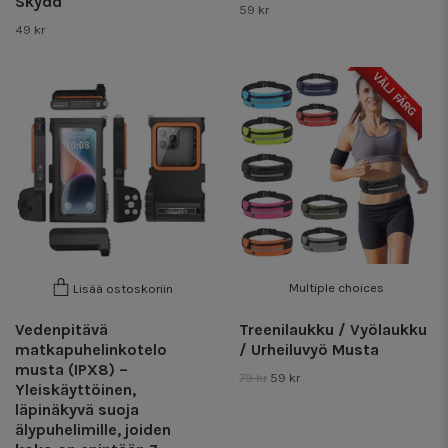
Skydd
59 kr
49 kr
VÄLJ FÄRG
Multiple choices
Lisää ostoskoriin
Vedenpitävä
Treenilaukku / Vyölaukku
matkapuhelinkotelo
/ Urheiluvyö Musta
musta (IPX8) –
79 kr
59 kr
Yleiskäyttöinen,
läpinäkyvä suoja
älypuhelimille, joiden