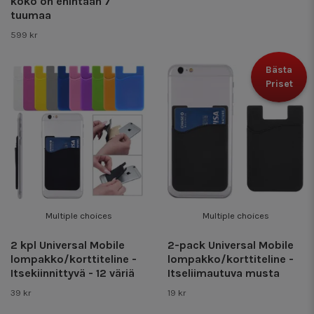
koko on enintään 7
tuumaa
599 kr
Bästa
Priset
Multiple choices
Multiple choices
2 kpl Universal Mobile
2-pack Universal Mobile
lompakko/korttiteline -
lompakko/korttiteline -
Itsekiinnittyvä - 12 väriä
Itseliimautuva musta
39 kr
19 kr