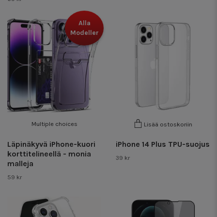
Alla
Modeller
Multiple choices
Lisää ostoskoriin
Läpinäkyvä iPhone-kuori
iPhone 14 Plus TPU-suojus
korttitelineellä - monia
39 kr
malleja
59 kr