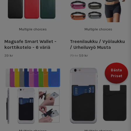
Multiple choices
Multiple choices
Magsafe Smart Wallet -
Treenilaukku / Vyölaukku
korttikotelo - 6 väriä
/ Urheiluvyö Musta
39 kr
79 kr
59 kr
Bästa
Priset
Multiple choices
Multiple choices