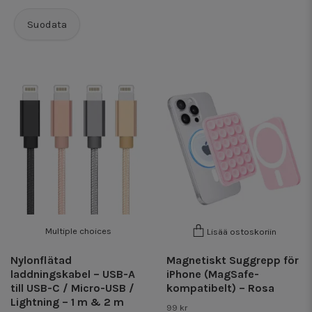
Suodata
Multiple choices
Lisää ostoskoriin
Nylonflätad
Magnetiskt Suggrepp för
laddningskabel – USB-A
iPhone (MagSafe-
till USB-C / Micro-USB /
kompatibelt) – Rosa
Lightning – 1 m & 2 m
99 kr