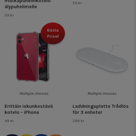
matkapuhelinkotelo
59 kr
älypuhelimelle
59 kr
Bästa
Priset
Multiple choices
Multiple choices
Erittäin iskunkestävä
Laddningsplatta Trådlös
kotelo - iPhone
för 3 enheter
49 kr
299 kr