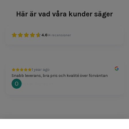
Här är vad våra kunder säger
4.6
14
recensioner
1 year ago
Snabb leverans, bra pris och kvalité över förväntan
Oscar Svensson