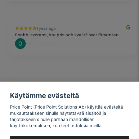
1 year ago
Snabb leverans, bra pris och kvalité över förväntan
Oscar Svensson
Käytämme evästeitä
1 year ago
Bra produkter och snabb frakt!
Price Point (Price Point Solutions Ab) käyttää evästeitä
Mathias Johansson
mukauttaakseen sinulle näytettävää sisältöä ja
tarjotakseen sinulle parhaan mahdollisen
käyttökokemuksen, kun teet ostoksia meillä.