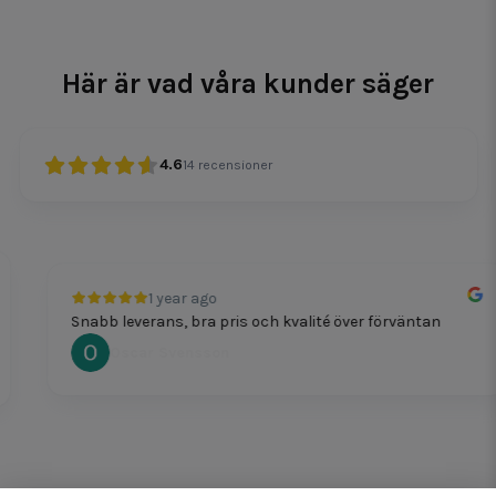
Här är vad våra kunder säger
4.6
14
recensioner
1 year ago
Snabb leverans, bra pris och kvalité över förväntan
Oscar Svensson