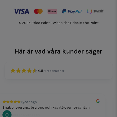
© 2026 Price Point - When the Price is the Point
Här är vad våra kunder säger
4.6
14
recensioner
1 year ago
verans, bra pris och kvalité över förväntan
Prisvärt
ar Svensson
Lar