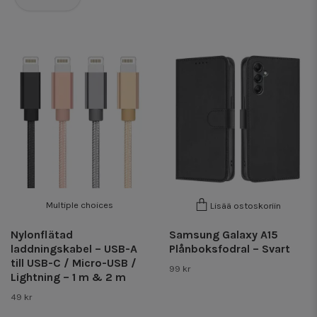
Multiple choices
Lisää ostoskoriin
Nylonflätad
Samsung Galaxy A15
laddningskabel – USB-A
Plånboksfodral – Svart
till USB-C / Micro-USB /
99 kr
Lightning – 1 m & 2 m
49 kr