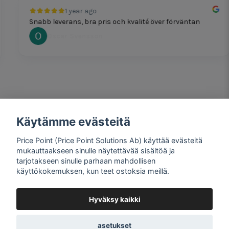
1 year ago
Snabb leverans, bra pris och kvalité över förväntan
Oscar Svensson
Käytämme evästeitä
1 year ago
Bra produkter och snabb frakt!
Price Point (Price Point Solutions Ab) käyttää evästeitä
Mathias Johansson
mukauttaakseen sinulle näytettävää sisältöä ja
tarjotakseen sinulle parhaan mahdollisen
käyttökokemuksen, kun teet ostoksia meillä.
Hyväksy kaikki
Google review widget
by
trustmary
asetukset