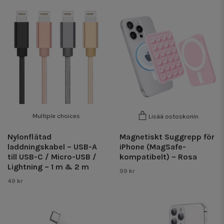
Multiple choices
Lisää ostoskoriin
Nylonflätad
Magnetiskt Suggrepp för
laddningskabel – USB-A
iPhone (MagSafe-
till USB-C / Micro-USB /
kompatibelt) – Rosa
Lightning – 1 m & 2 m
99 kr
49 kr