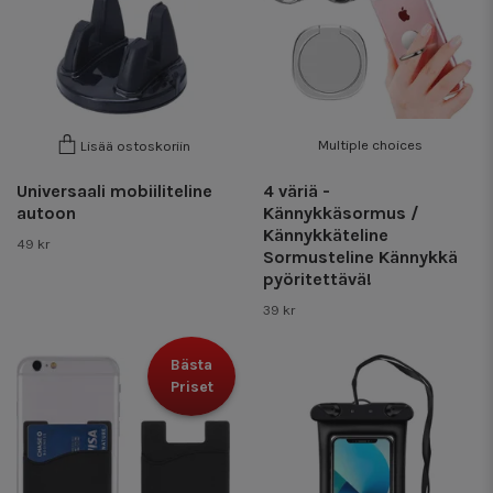
Multiple choices
Lisää ostoskoriin
Universaali mobiiliteline
4 väriä -
autoon
Kännykkäsormus /
Kännykkäteline
49 kr
Sormusteline Kännykkä
pyöritettävä!
39 kr
Bästa
Priset