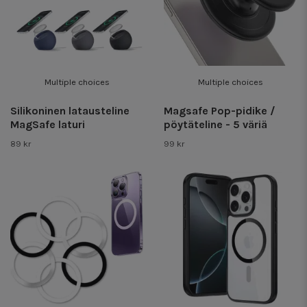
Multiple choices
Multiple choices
Silikoninen latausteline
Magsafe Pop-pidike /
MagSafe laturi
pöytäteline - 5 väriä
89 kr
99 kr