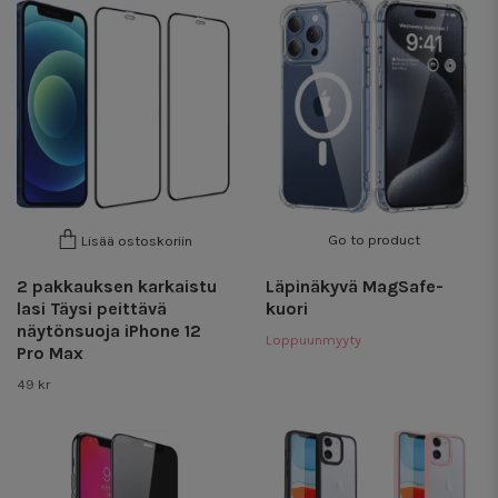
Go to product
Lisää ostoskoriin
2 pakkauksen karkaistu
Läpinäkyvä MagSafe-
lasi Täysi peittävä
kuori
näytönsuoja iPhone 12
Loppuunmyyty
Pro Max
49 kr