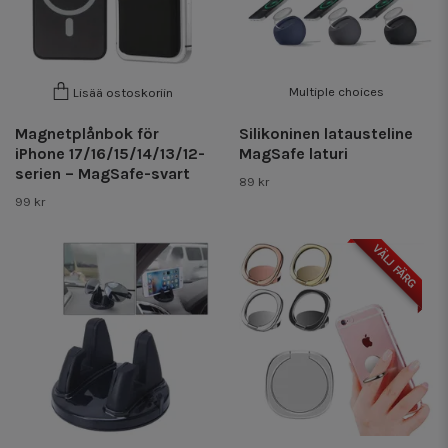
Multiple choices
Lisää ostoskoriin
Magnetplånbok för
Silikoninen latausteline
iPhone 17/16/15/14/13/12-
MagSafe laturi
serien – MagSafe-svart
89 kr
99 kr
VÄLJ FÄRG