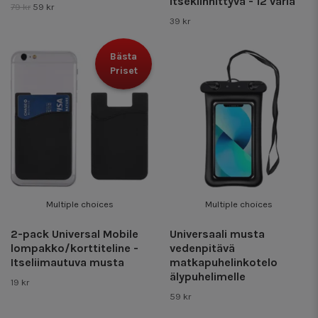
Itsekiinnittyvä - 12 väriä
79 kr
59 kr
39 kr
Bästa
Priset
Multiple choices
Multiple choices
2-pack Universal Mobile
Universaali musta
lompakko/korttiteline -
vedenpitävä
Itseliimautuva musta
matkapuhelinkotelo
älypuhelimelle
19 kr
59 kr