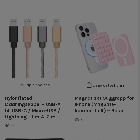
Multiple choices
Lisää ostoskoriin
Nylonflätad
Magnetiskt Suggrepp för
laddningskabel – USB-A
iPhone (MagSafe-
till USB-C / Micro-USB /
kompatibelt) – Rosa
Lightning – 1 m & 2 m
99 kr
49 kr