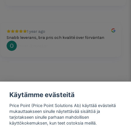
1 year ago
nabb leverans, bra pris och kvalité över förväntan
P
Oscar Svensson
Käytämme evästeitä
1 year ago
Bra produkter och snabb frakt!
Price Point (Price Point Solutions Ab) käyttää evästeitä
Mathias Johansson
mukauttaakseen sinulle näytettävää sisältöä ja
tarjotakseen sinulle parhaan mahdollisen
käyttökokemuksen, kun teet ostoksia meillä.