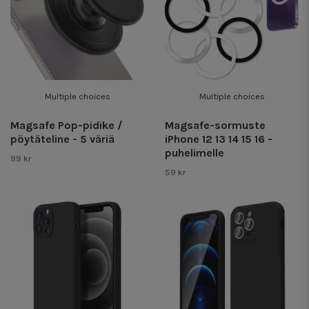
Multiple choices
Multiple choices
Magsafe Pop-pidike /
Magsafe-sormuste
pöytäteline - 5 väriä
iPhone 12 13 14 15 16 -
puhelimelle
99 kr
59 kr