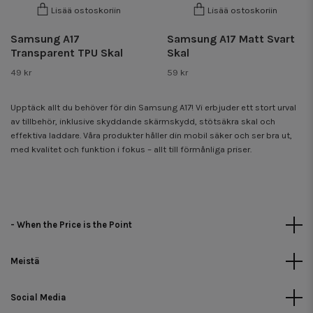
Lisää ostoskoriin
Lisää ostoskoriin
Samsung A17
Samsung A17 Matt Svart
Transparent TPU Skal
Skal
49 kr
59 kr
Upptäck allt du behöver för din Samsung A17! Vi erbjuder ett stort urval
av tillbehör, inklusive skyddande skärmskydd, stötsäkra skal och
effektiva laddare. Våra produkter håller din mobil säker och ser bra ut,
med kvalitet och funktion i fokus – allt till förmånliga priser.
- When the Price is the Point
Meistä
Social Media