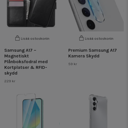
Lisää ostoskoriin
Lisää ostoskoriin
Samsung A17 –
Premium Samsung A17
Magnetiskt
Kamera Skydd
Plånboksfodral med
59 kr
Kortplatser & RFID-
skydd
229 kr