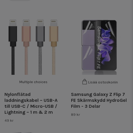
Multiple choices
Lisää ostoskoriin
Nylonflätad
Samsung Galaxy Z Flip 7
laddningskabel – USB-A
FE Skärmskydd HydroGel
till USB-C / Micro-USB /
Film - 3 Delar
Lightning – 1 m & 2 m
89 kr
49 kr