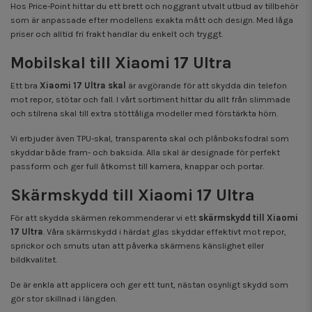
Hos Price-Point hittar du ett brett och noggrant utvalt utbud av tillbehör
som är anpassade efter modellens exakta mått och design. Med låga
priser och alltid fri frakt handlar du enkelt och tryggt.
Mobilskal till Xiaomi 17 Ultra
Ett bra
Xiaomi 17 Ultra skal
är avgörande för att skydda din telefon
mot repor, stötar och fall. I vårt sortiment hittar du allt från slimmade
och stilrena skal till extra stöttåliga modeller med förstärkta hörn.
Vi erbjuder även TPU-skal, transparenta skal och plånboksfodral som
skyddar både fram- och baksida. Alla skal är designade för perfekt
passform och ger full åtkomst till kamera, knappar och portar.
Skärmskydd till Xiaomi 17 Ultra
För att skydda skärmen rekommenderar vi ett
skärmskydd till Xiaomi
17 Ultra
. Våra skärmskydd i härdat glas skyddar effektivt mot repor,
sprickor och smuts utan att påverka skärmens känslighet eller
bildkvalitet.
De är enkla att applicera och ger ett tunt, nästan osynligt skydd som
gör stor skillnad i längden.