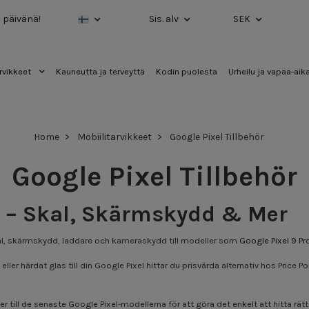
a päivänä!
Sis. alv
SEK
rvikkeet
Kauneutta ja terveyttä
Kodin puolesta
Urheilu ja vapaa-aik
Home
Mobiilitarvikkeet
Google Pixel Tillbehör
Google Pixel Tillbehör
ör – Skal, Skärmskydd & Mer
e skal, skärmskydd, laddare och kameraskydd till modeller som
Google Pixel 9 Pr
ller härdat glas till din Google Pixel hittar du prisvärda alternativ hos Price
till de senaste Google Pixel-modellerna för att göra det enkelt att hitta rätt