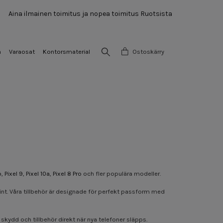
Aina ilmainen toimitus ja nopea toimitus Ruotsista
a
Varaosat
Kontorsmaterial
Ostoskärry
o
,
Pixel 9
,
Pixel 10a
,
Pixel 8 Pro
och fler populära modeller.
 Point. Våra tillbehör är designade för perfekt passform med
 skydd och tillbehör direkt när nya telefoner släpps.