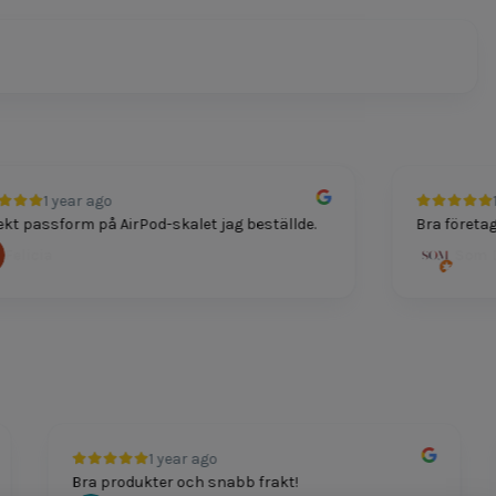
1 year ago
1 year
ssform på AirPod-skalet jag beställde.
Bra företag för tek
ia
Som Dutt
1 year ago
Bra produkter och snabb frakt!