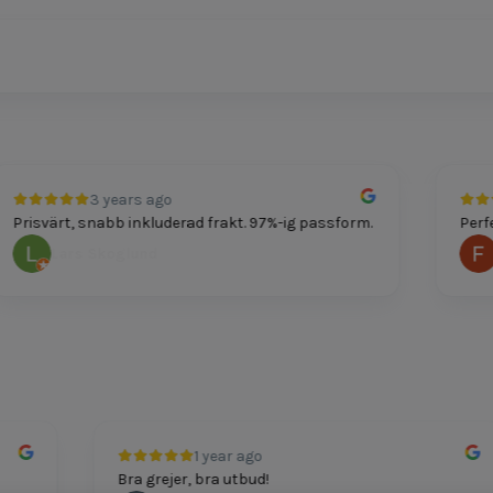
3 years ago
värt, snabb inkluderad frakt. 97%-ig passform.
Perfekt pa
Lars Skoglund
Felic
1 year ago
Bra grejer, bra utbud!