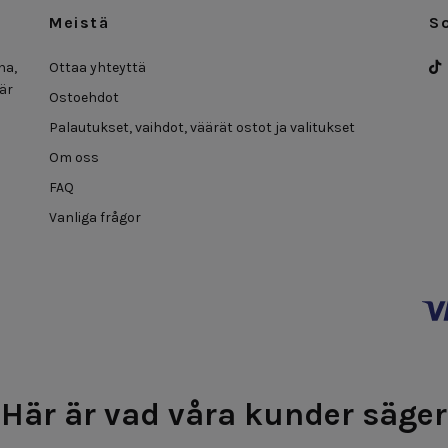
Meistä
S
na,
Ottaa yhteyttä
 är
Ostoehdot
Palautukset, vaihdot, väärät ostot ja valitukset
Om oss
FAQ
Vanliga frågor
Här är vad våra kunder säger