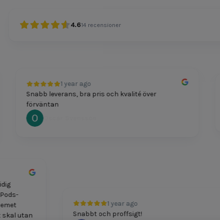
4.6
14
recensioner
1 year ago
Snabb leverans, bra pris och kvalité över
Pris
förväntan
Oscar Svensson
och smidig
mitt AirPods-
1 year ago
t. Problemet
Snabbt och proffsigt!
tt nytt skal utan