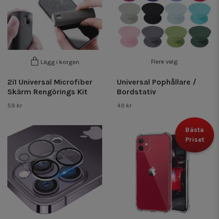
Flere valg
Lägg i korgen
2i1 Universal Microfiber
Universal Pophållare /
Skärm Rengörings Kit
Bordstativ
59 kr
49 kr
Bästa
Priset