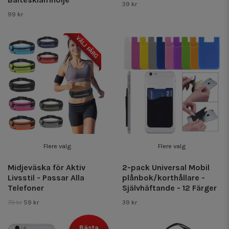
39 kr
99 kr
VÄLJ FÄRG
Flere valg
Flere valg
Midjeväska för Aktiv
2-pack Universal Mobil
Livsstil - Passar Alla
plånbok/korthållare -
Telefoner
Självhäftande - 12 Färger
79 kr
59 kr
39 kr
Bästa