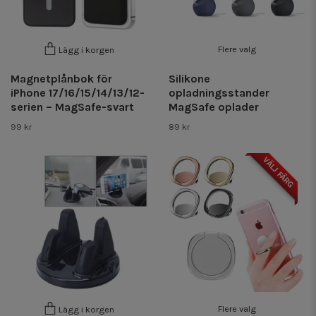
Flere valg
Lägg i korgen
Magnetplånbok för
Silikone
iPhone 17/16/15/14/13/12-
opladningsstander
serien – MagSafe-svart
MagSafe oplader
99 kr
89 kr
VÄLJ FÄRG
Flere valg
Lägg i korgen