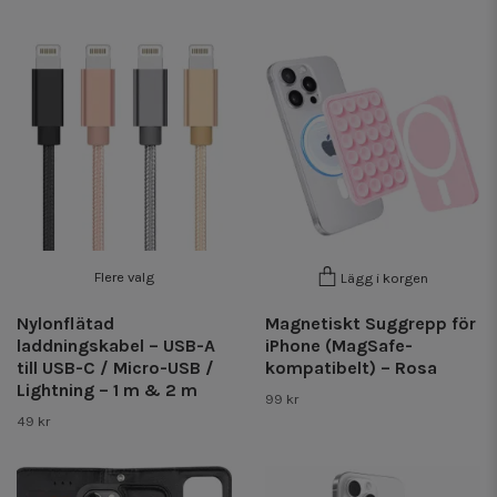
Flere valg
Lägg i korgen
Nylonflätad
Magnetiskt Suggrepp för
laddningskabel – USB-A
iPhone (MagSafe-
till USB-C / Micro-USB /
kompatibelt) – Rosa
Lightning – 1 m & 2 m
99 kr
49 kr