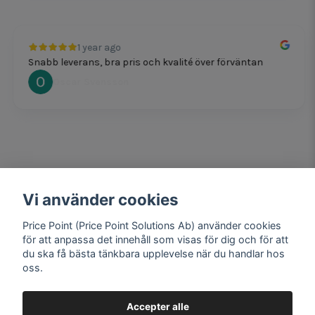
1 year ago
Snabb leverans, bra pris och kvalité över förväntan
Oscar Svensson
Vi använder cookies
1 year ago
Bra produkter och snabb frakt!
Price Point (Price Point Solutions Ab) använder cookies
Mathias Johansson
för att anpassa det innehåll som visas för dig och för att
du ska få bästa tänkbara upplevelse när du handlar hos
oss.
Accepter alle