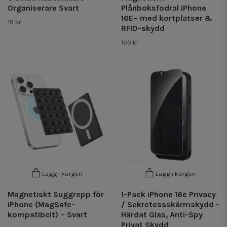
Organiserare Svart
Plånboksfodral iPhone
16E– med kortplatser &
19 kr
RFID-skydd
199 kr
Lägg i korgen
Lägg i korgen
Magnetiskt Suggrepp för
1-Pack iPhone 16e Privacy
iPhone (MagSafe-
/ Sekretessskärmskydd -
kompatibelt) – Svart
Härdat Glas, Anti-Spy
Privat Skydd