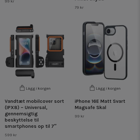
99 kr
79 kr
Lägg i korgen
Lägg i korgen
Vandtæt mobilcover sort
iPhone 16E Matt Svart
(IPX8) – Universal,
Magsafe Skal
gennemsigtig
99 kr
beskyttelse til
smartphones op til 7″
599 kr