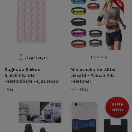
VÄLJ FÄRG
Flere valg
Lägg i korgen
Sugkopp Silikon
Midjeväska för Aktiv
Självhäftande
Livsstil - Passar Alla
Telefonfäste - Ljus Rosa
Telefoner
49 kr
79 kr
59 kr
Bästa
Priset