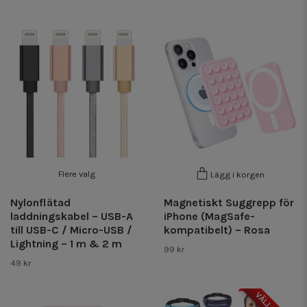
Flere valg
Lägg i korgen
Nylonflätad
Magnetiskt Suggrepp för
laddningskabel – USB-A
iPhone (MagSafe-
till USB-C / Micro-USB /
kompatibelt) – Rosa
Lightning – 1 m & 2 m
99 kr
49 kr