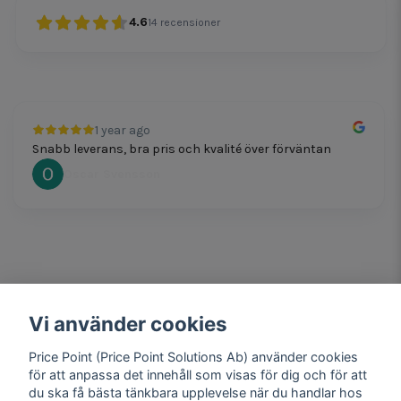
4.6
14
recensioner
1 year ago
Snabb leverans, bra pris och kvalité över förväntan
Oscar Svensson
Vi använder cookies
1 year ago
Bra produkter och snabb frakt!
Price Point (Price Point Solutions Ab) använder cookies
Mathias Johansson
för att anpassa det innehåll som visas för dig och för att
du ska få bästa tänkbara upplevelse när du handlar hos