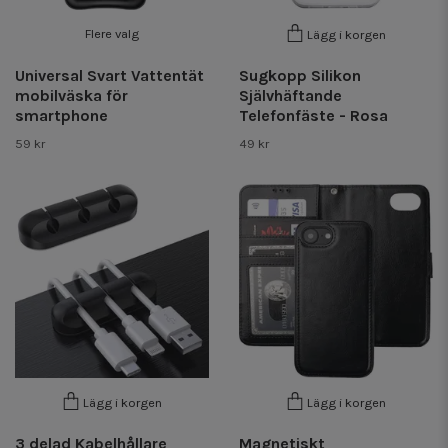
Flere valg
Lägg i korgen
Universal Svart Vattentät
Sugkopp Silikon
mobilväska för
Självhäftande
smartphone
Telefonfäste - Rosa
59 kr
49 kr
Lägg i korgen
Lägg i korgen
3 delad Kabelhållare
Magnetiskt