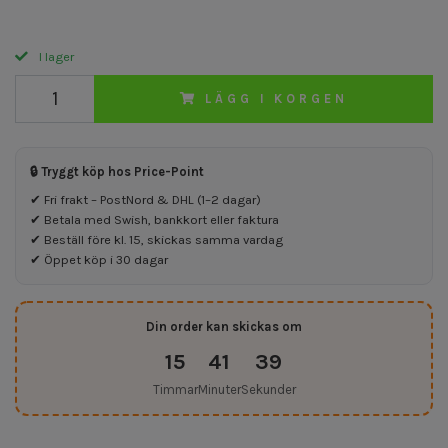
I lager
LÄGG I KORGEN
🔒 Tryggt köp hos Price-Point
✔ Fri frakt – PostNord & DHL (1–2 dagar)
✔ Betala med Swish, bankkort eller faktura
✔ Beställ före kl. 15, skickas samma vardag
✔ Öppet köp i 30 dagar
Din order kan skickas om
15
41
38
Timmar
Minuter
Sekunder