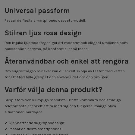
Universal passform
Passar de flesta smartphones oavsett modell.
Stilren ljus rosa design
Den mjuka ljusrosa färgen ger ett modernt och elegant utseende som
passar både hemma, på kontoret eller på resan.
Återanvändbar och enkel att rengöra
Om sugförmågan minskar kan du enkelt skölja av fästet med vatten
för att återställa greppet och använda det om och om igen.
Varför välja denna produkt?
Slipp stora och klumpiga mobilställ. Detta kompakta och smidiga
telefonfäste är enkelt att ta med sig och fungerar i många olika
situationer i vardagen.
✔ Självhäftande sugkoppsdesign
✔ Passar de flesta smartphones
✔ Ljus rosa silikon med stilren finish