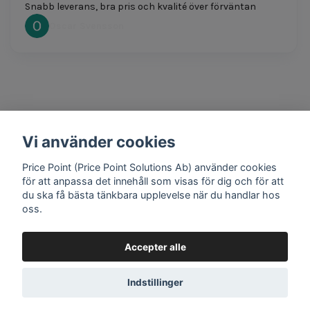
Snabb leverans, bra pris och kvalité över förväntan
Oscar Svensson
Vi använder cookies
1 year ago
Bra produkter och snabb frakt!
Price Point (Price Point Solutions Ab) använder cookies
Mathias Johansson
för att anpassa det innehåll som visas för dig och för att
du ska få bästa tänkbara upplevelse när du handlar hos
oss.
Accepter alle
Google review widget
by
trustmary
Indstillinger