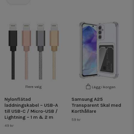
Flere valg
Lägg i korgen
Nylonflätad
Samsung A25
laddningskabel – USB-A
Transparent Skal med
till USB-C / Micro-USB /
Korthållare
Lightning – 1 m & 2 m
59 kr
49 kr