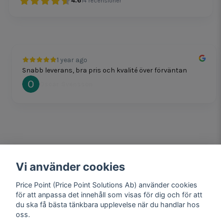
4.6
14
recensioner
1 year ago
Snabb leverans, bra pris och kvalité över förväntan
Oscar Svensson
Vi använder cookies
1 year ago
Bra produkter och snabb frakt!
Price Point (Price Point Solutions Ab) använder cookies
Mathias Johansson
för att anpassa det innehåll som visas för dig och för att
du ska få bästa tänkbara upplevelse när du handlar hos
oss.