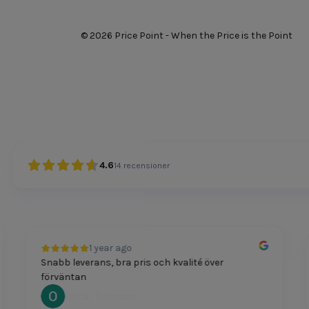
© 2026 Price Point - When the Price is the Point
4.6
14
recensioner
1 year ago
Snabb leverans, bra pris och kvalité över
förväntan
Oscar Svensson