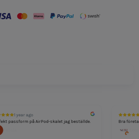
1 year ago
1
kt passform på AirPod-skalet jag beställde.
Bra företag f
Felicia
Som D