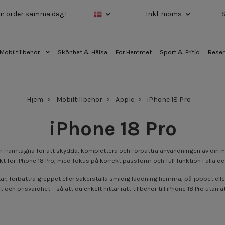
 din order samma dag !
Inkl. moms
Mobiltillbehör
Skönhet & Hälsa
För Hemmet
Sport & Fritid
Reser
Hjem
Mobiltillbehör
Apple
iPhone 18 Pro
iPhone 18 Pro
om är framtagna för att skydda, komplettera och förbättra användningen av din 
för iPhone 18 Pro, med fokus på korrekt passform och full funktion i alla det
r, förbättra greppet eller säkerställa smidig laddning hemma, på jobbet eller 
 och prisvärdhet – så att du enkelt hittar rätt tillbehör till iPhone 18 Pro utan