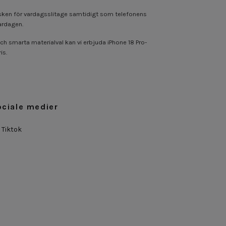
 risken för vardagsslitage samtidigt som telefonens
ardagen.
ch smarta materialval kan vi erbjuda iPhone 18 Pro-
is.
ociale medier
Tiktok