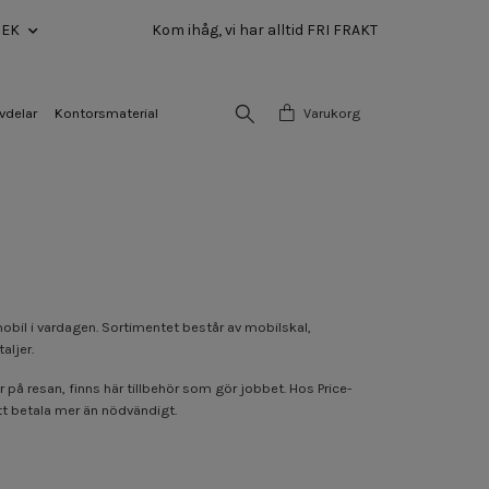
SEK
Kom ihåg, vi har alltid FRI FRAKT
vdelar
Kontorsmaterial
Varukorg
mobil i vardagen. Sortimentet består av mobilskal,
aljer.
på resan, finns här tillbehör som gör jobbet. Hos Price-
 att betala mer än nödvändigt.