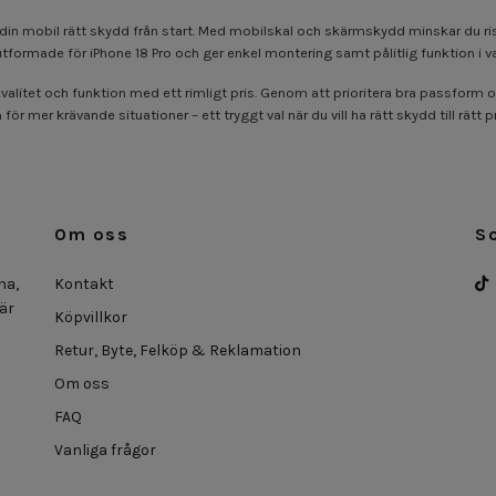
ll ge din mobil rätt skydd från start. Med mobilskal och skärmskydd minskar du
utformade för iPhone 18 Pro och ger enkel montering samt pålitlig funktion i v
alitet och funktion med ett rimligt pris. Genom att prioritera bra passform o
 mer krävande situationer – ett tryggt val när du vill ha rätt skydd till rätt pr
Om oss
S
na,
Kontakt
 är
Köpvillkor
Retur, Byte, Felköp & Reklamation
Om oss
FAQ
Vanliga frågor