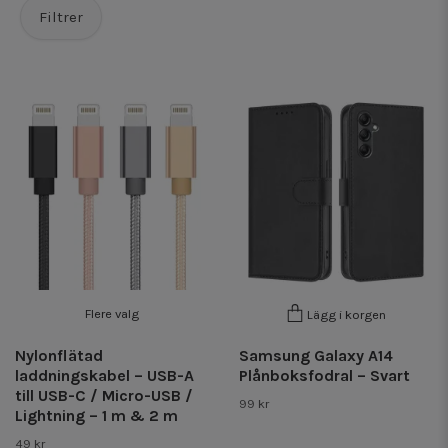
Filtrer
Flere valg
Lägg i korgen
Nylonflätad
Samsung Galaxy A14
laddningskabel – USB-A
Plånboksfodral – Svart
till USB-C / Micro-USB /
99 kr
Lightning – 1 m & 2 m
49 kr